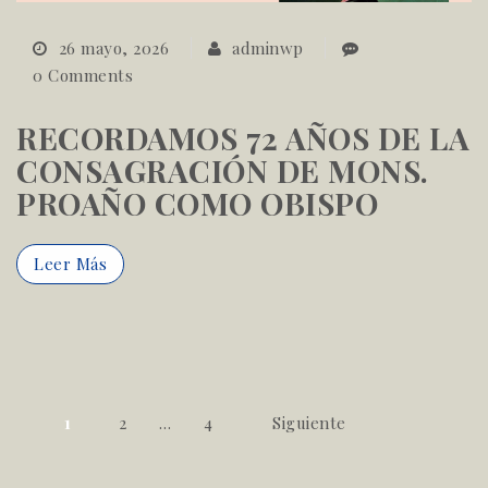
26 mayo, 2026
adminwp
0 Comments
RECORDAMOS 72 AÑOS DE LA
CONSAGRACIÓN DE MONS.
PROAÑO COMO OBISPO
Leer Más
Paginación de entradas
1
2
…
4
Siguiente